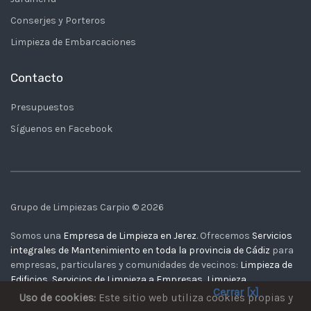
Conserjes y Porteros
Limpieza de Embarcaciones
Contacto
Presupuestos
Síguenos en Facebook
Grupo de Limpiezas Carpio © 2026
Somos una
Empresa de Limpieza en Jerez
. Ofrecemos
Servicios
integrales de Mantenimiento en toda la provincia de Cádiz
para
empresas, particulares y comunidades de vecinos:
Limpieza de
Edificios
,
Servicios de Limpieza a Empresas
,
Limpieza
Cerrar [x]
Comerciales, Naves, Oficinas, Despachos
,
Limpieza de
Uso de cookies:
Este sitio web utiliza cookies propias y
Comunidades de Vecinos
,
Limpieza de Barcos
. Contacte con